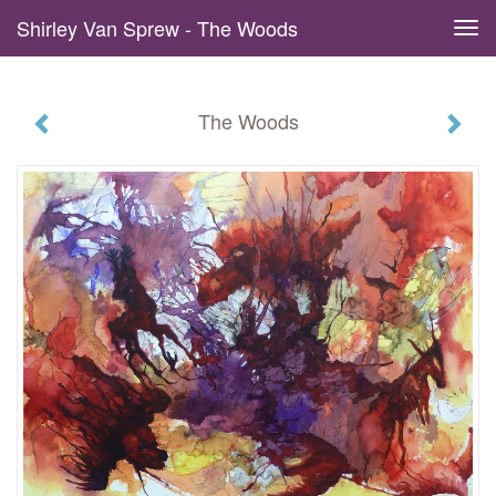
Shirley Van Sprew - The Woods
Tog
navi
The Woods