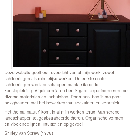
Deze website geeft een overzicht van al mijn werk, zowel
schilderingen als ruimtelijke werken. De eerste echte
schilderingen van landschappen maakte ik op de
kunstopleiding. Afgelopen jaren ben ik gaan experimenteren met
diverse materialen en technieken. Daarnaast ben ik me gaan
bezighouden met het bewerken van speksteen en keramiek.
Het thema 'natuur' komt in al mijn werken terug. Van serene
landschappen tot geabstraheerde dieren. Organische vormen
en vloeiende lijnen, intuitief en op gevoel.
Shirley van Sprew (1978)