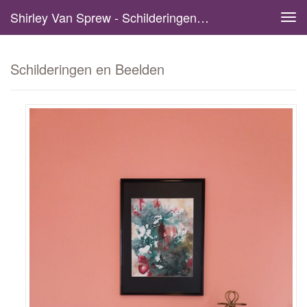
Shirley Van Sprew - Schilderingen En Beelden
Tog
navi
Schilderingen en Beelden