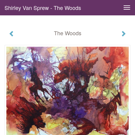
Shirley Van Sprew - The Woods
Tog
navi
The Woods